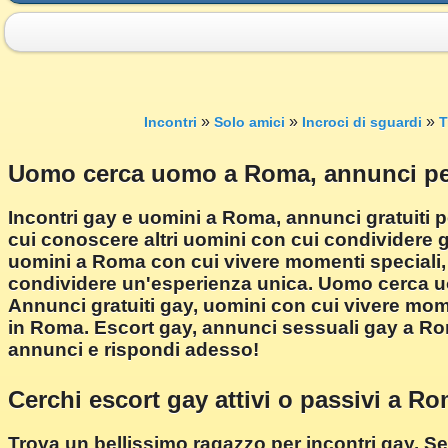
»
»
»
Incontri
Solo amici
Incroci di sguardi
T
Uomo cerca uomo a Roma, annunci per
Incontri gay e uomini a Roma, annunci gratuiti p
cui conoscere altri uomini con cui condividere gl
uomini a Roma con cui vivere momenti speciali, 
condividere un'esperienza unica. Uomo cerca uo
Annunci gratuiti gay, uomini con cui vivere mom
in Roma. Escort gay, annunci sessuali gay a Rom
annunci e rispondi adesso!
Cerchi escort gay attivi o passivi a R
Trova un bellissimo ragazzo per incontri gay. S