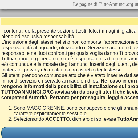
Le pagine di TuttoAnnunci.org ut
I contenuti della presente sezione (testi, foto, immagini, grafi
piena ed esclusiva responsabilità.
L'inclusione degli stessi nel sito non comporta l'approvazion
responsabilità al riguardo; utilizzando il Servizio sarai quindi
responsabile nei tuoi confronti per qualsivoglia danno Ti provoch
Tuttoannunci.org, pertanto, non è responsabile, a titolo merame
e/o comunque alla morale degli annunci inseriti dagli utenti, della
materia di privacy e/o di alcun altro aspetto degli stessi.
Gli utenti prendono comunque atto che è vietato inserire dati se
minori.Il servizio è riservato ai maggiori di età.
Nel caso in cui m
vengono informati della possibilità di installazione sui prop
TUTTOANNUNCI.ORG avvisa sin da ora gli utenti che la viol
competenti Autorità. Pertanto per proseguire, leggi e accett
Sono MAGGIORENNE, sono consapevole che gli annunci poss
carattere esplicitamente sessuale
Selezionando
ACCETTO
, dichiaro di sollevare
TuttoAnn