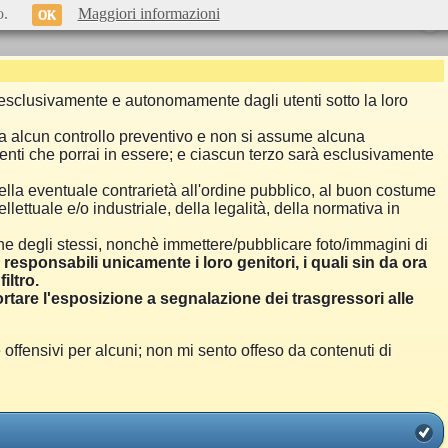
o.
Maggiori informazioni
OK
si esclusivamente e autonomamente dagli utenti sotto la loro
a alcun controllo preventivo e non si assume alcuna
menti che porrai in essere; e ciascun terzo sarà esclusivamente
ella eventuale contrarietà all'ordine pubblico, al buon costume
llettuale e/o industriale, della legalità, della normativa in
one degli stessi, nonchè immettere/pubblicare foto/immagini di
i responsabili unicamente i loro genitori, i quali sin da ora
iltro.
are l'esposizione a segnalazione dei trasgressori alle
ensivi per alcuni; non mi sento offeso da contenuti di