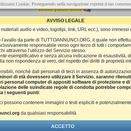
ilizzano Cookie. Proseguendo nella navigazione esprimi il tuo consens
AVVISO LEGALE
ca, materiali audio e video, logotipi, link, URL ecc.), sono immes
e o l'avallo da parte di TUTTOANNUNCI.ORG, il quale non effettu
 esclusivamente responsabile verso ogni terzo di tutti i comporta
i attraverso l'utilizzo del Servizio stesso.
nte esemplificativo e senza alcuna indicazione di esaustività, d
 non rispondenza al vero, del rispetto dei diritti di proprietà inte
nsibili, nonchè dati personali di terzi in assenza di autorizzazi
inori di età dovessero utilizzare il Servizio, saranno ritenut
ri personal computer di appositi software di protezione e di f
azione delle suindicate regole di condotta potrebbe comport
a i seguenti punti:
ono contenere immagini o testi espliciti e potenzialmente off
unci.org
da qualsiasi responsabilità
ACCETTO