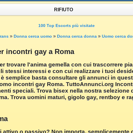
RIFIUTO
100 Top Escorts più visitate
»
»
»
rans
Donna cerca uomo
Donna cerca donna
Uomo cerca do
 incontri gay a Roma
er trovare l'anima gemella con cui trascorrere pi
i stessi interessi e con cui realizzare i tuoi desi
è semplice basta consultare gli annunci in questa
mo incontri gay Roma. TuttoAnnunci.org Incontri 
enti speciali. Trova bisex nella nostra selezion
a. Trova uomini maturi, gigolo gay, rentboy e rag
oma
ei attivo o passivo? Non importa, semplicemente 