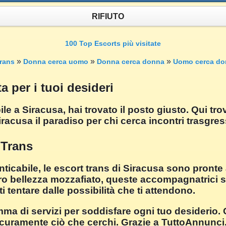
RIFIUTO
100 Top Escorts più visitate
»
»
»
rans
Donna cerca uomo
Donna cerca donna
Uomo cerca do
a per i tuoi desideri
ile a Siracusa, hai trovato il posto giusto. Qui t
racusa il paradiso per chi cerca incontri trasgress
 Trans
ticabile, le escort trans di Siracusa sono pronte 
oro bellezza mozzafiato, queste accompagnatrici so
 tentare dalle possibilità che ti attendono.
ma di servizi per soddisfare ogni tuo desiderio.
curamente ciò che cerchi. Grazie a TuttoAnnunci.o