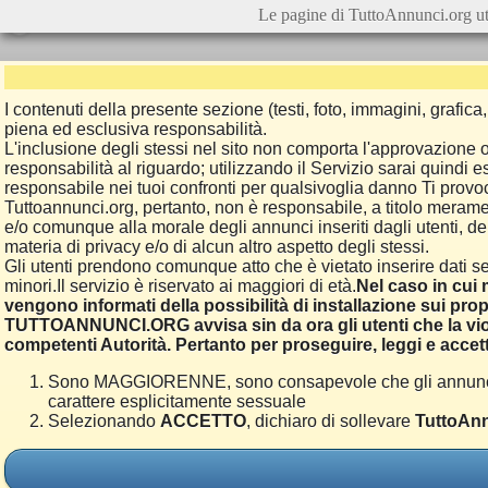
Le pagine di TuttoAnnunci.org ut
I contenuti della presente sezione (testi, foto, immagini, grafi
piena ed esclusiva responsabilità.
L'inclusione degli stessi nel sito non comporta l'approvazion
responsabilità al riguardo; utilizzando il Servizio sarai quindi
responsabile nei tuoi confronti per qualsivoglia danno Ti provoch
Tuttoannunci.org, pertanto, non è responsabile, a titolo merame
e/o comunque alla morale degli annunci inseriti dagli utenti, della
materia di privacy e/o di alcun altro aspetto degli stessi.
Gli utenti prendono comunque atto che è vietato inserire dati se
minori.Il servizio è riservato ai maggiori di età.
Nel caso in cui m
vengono informati della possibilità di installazione sui prop
TUTTOANNUNCI.ORG avvisa sin da ora gli utenti che la viol
competenti Autorità. Pertanto per proseguire, leggi e accett
Sono MAGGIORENNE, sono consapevole che gli annunci poss
carattere esplicitamente sessuale
Selezionando
ACCETTO
, dichiaro di sollevare
TuttoAnn