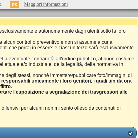
o.
Maggiori informazioni
OK
si esclusivamente e autonomamente dagli utenti sotto la loro
a alcun controllo preventivo e non si assume alcuna
menti che porrai in essere; e ciascun terzo sarà esclusivamente
ella eventuale contrarietà all'ordine pubblico, al buon costume
llettuale e/o industriale, della legalità, della normativa in
one degli stessi, nonchè immettere/pubblicare foto/immagini di
i responsabili unicamente i loro genitori, i quali sin da ora
iltro.
are l'esposizione a segnalazione dei trasgressori alle
ensivi per alcuni; non mi sento offeso da contenuti di