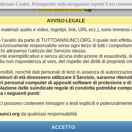
ilizzano Cookie. Proseguendo nella navigazione esprimi il tuo consens
AVVISO LEGALE
ca, materiali audio e video, logotipi, link, URL ecc.), sono immes
e o l'avallo da parte di TUTTOANNUNCI.ORG, il quale non effettu
 esclusivamente responsabile verso ogni terzo di tutti i comporta
i attraverso l'utilizzo del Servizio stesso.
nte esemplificativo e senza alcuna indicazione di esaustività, d
 non rispondenza al vero, del rispetto dei diritti di proprietà inte
nsibili, nonchè dati personali di terzi in assenza di autorizzazi
inori di età dovessero utilizzare il Servizio, saranno ritenut
ri personal computer di appositi software di protezione e di f
azione delle suindicate regole di condotta potrebbe comport
a i seguenti punti:
ono contenere immagini o testi espliciti e potenzialmente off
unci.org
da qualsiasi responsabilità
ACCETTO