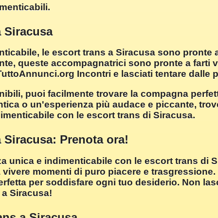
menticabili.
a Siracusa
ticabile, le escort trans a Siracusa sono pronte 
ente, queste accompagnatrici sono pronte a farti 
ttoAnnunci.org Incontri e lasciati tentare dalle p
nibili, puoi facilmente trovare la compagna perfe
tica o un'esperienza più audace e piccante, trov
imenticabile con le escort trans di Siracusa.
 Siracusa: Prenota ora!
 unica e indimenticabile con le escort trans di S
a vivere momenti di puro piacere e trasgressione.
rfetta per soddisfare ogni tuo desiderio. Non las
 a Siracusa!
rans a Siracusa