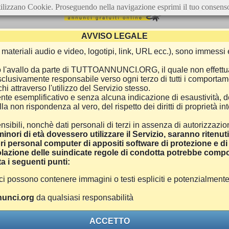
ilizzano Cookie. Proseguendo nella navigazione esprimi il tuo consens
AVVISO LEGALE
ca, materiali audio e video, logotipi, link, URL ecc.), sono immes
e o l'avallo da parte di TUTTOANNUNCI.ORG, il quale non effettu
 esclusivamente responsabile verso ogni terzo di tutti i comporta
i attraverso l'utilizzo del Servizio stesso.
nte esemplificativo e senza alcuna indicazione di esaustività, d
 non rispondenza al vero, del rispetto dei diritti di proprietà inte
nsibili, nonchè dati personali di terzi in assenza di autorizzazi
inori di età dovessero utilizzare il Servizio, saranno ritenut
ri personal computer di appositi software di protezione e di f
azione delle suindicate regole di condotta potrebbe comport
a i seguenti punti:
ono contenere immagini o testi espliciti e potenzialmente off
unci.org
da qualsiasi responsabilità
ACCETTO