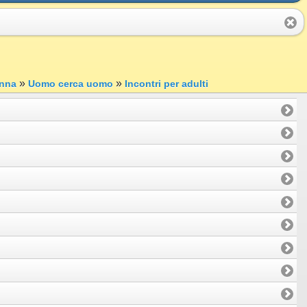
»
»
nna
Uomo cerca uomo
Incontri per adulti