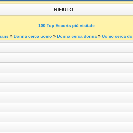
RIFIUTO
100 Top Escorts più visitate
»
»
»
rans
Donna cerca uomo
Donna cerca donna
Uomo cerca do