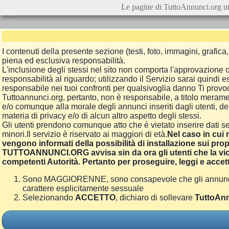
Le pagine di TuttoAnnunci.org ut
I contenuti della presente sezione (testi, foto, immagini, grafi
piena ed esclusiva responsabilità.
L'inclusione degli stessi nel sito non comporta l'approvazion
responsabilità al riguardo; utilizzando il Servizio sarai quindi
responsabile nei tuoi confronti per qualsivoglia danno Ti provoch
Tuttoannunci.org, pertanto, non è responsabile, a titolo merame
e/o comunque alla morale degli annunci inseriti dagli utenti, della
materia di privacy e/o di alcun altro aspetto degli stessi.
Gli utenti prendono comunque atto che è vietato inserire dati se
minori.Il servizio è riservato ai maggiori di età.
Nel caso in cui m
vengono informati della possibilità di installazione sui prop
TUTTOANNUNCI.ORG avvisa sin da ora gli utenti che la viol
competenti Autorità. Pertanto per proseguire, leggi e accett
Sono MAGGIORENNE, sono consapevole che gli annunci poss
carattere esplicitamente sessuale
Selezionando
ACCETTO
, dichiaro di sollevare
TuttoAnn