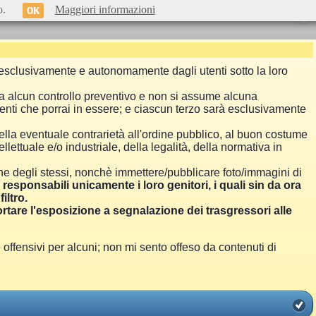
o.
Maggiori informazioni
OK
si esclusivamente e autonomamente dagli utenti sotto la loro
a alcun controllo preventivo e non si assume alcuna
menti che porrai in essere; e ciascun terzo sarà esclusivamente
ella eventuale contrarietà all'ordine pubblico, al buon costume
llettuale e/o industriale, della legalità, della normativa in
one degli stessi, nonchè immettere/pubblicare foto/immagini di
i responsabili unicamente i loro genitori, i quali sin da ora
iltro.
are l'esposizione a segnalazione dei trasgressori alle
ensivi per alcuni; non mi sento offeso da contenuti di