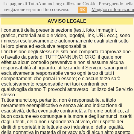
Le pagine di TuttoAnnunci.org utilizzano Cookie. Proseguendo nella
navigazione esprimi il tuo consenso.
Maggiori informazioni
OK
AVVISO LEGALE
I contenuti della presente sezione (testi, foto, immagini,
grafica, materiali audio e video, logotipi, link, URL ecc.), sono
immessi esclusivamente e autonomamente dagli utenti sotto
la loro piena ed esclusiva responsabilità.
L'inclusione degli stessi nel sito non comporta l'approvazione
o l'avallo da parte di TUTTOANNUNCI.ORG, il quale non
effettua alcun controllo preventivo e non si assume alcuna
responsabilità al riguardo; utilizzando il Servizio sarai quindi
esclusivamente responsabile verso ogni terzo di tutti i
comportamenti che porrai in essere; e ciascun terzo sarà
esclusivamente responsabile nei tuoi confronti per
qualsivoglia danno Ti provochi attraverso l'utilizzo del Servizio
stesso.
Tuttoannunci.org, pertanto, non è responsabile, a titolo
meramente esemplificativo e senza alcuna indicazione di
esaustività, della eventuale contrarietà all'ordine pubblico, al
buon costume e/o comunque alla morale degli annunci inseriti
dagli utenti, della non rispondenza al vero, del rispetto dei
diritti di proprietà intellettuale e/o industriale, della legalità,
della normativa in materia di privacy e/o di alcun altro aspetto