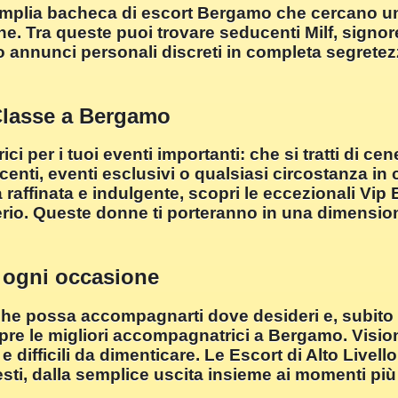
n'amplia bacheca di escort Bergamo che cercano 
che. Tra queste puoi trovare seducenti Milf, sign
 annunci personali discreti in completa segrete
Classe a Bergamo
er i tuoi eventi importanti: che si tratti di cene 
ucenti, eventi esclusivi o qualsiasi circostanza in
raffinata e indulgente, scopri le eccezionali Vip E
rio. Queste donne ti porteranno in una dimensio
r ogni occasione
he possa accompagnarti dove desideri e, subito d
re le migliori accompagnatrici a Bergamo. Visiona
 difficili da dimenticare. Le Escort di Alto Livell
esti, dalla semplice uscita insieme ai momenti pi