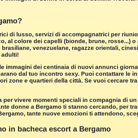
rgamo?
 di lusso, servizi di accompagnatrici per riunion
, al colore dei capelli (bionde, brune, rosse...) o 
, brasiliane, venezuelane, ragazze orientali, cine
 adulti!
le immagini dei centinaia di nuovi annunci giornal
parano dal tuo incontro sexy. Puoi contattare le in
 zone e quartieri della città. Se vuoi cercare tra
er vivere momenti speciali in compagnia di un 
te donne a Bergamo ti stanno cercando, per trasco
Bergamo, tante nuove emozioni ti attendono, scegl
mo in bacheca escort a Bergamo