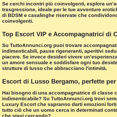
Se cerchi incontri più coinvolgenti, esplora u
trasgressione, ideale per le tue avventure eroti
di BDSM e casalinghe riservate che condividono
coinvolgenti.
Top Escort VIP e Accompagnatrici di 
Su TuttoAnnunci.org puoi trovare accompagnatrici p
indimenticabili, pause rigeneranti, aperitivi sed
piacere. Se invece desideri vivere un'esperienza 
un amore sensuale e soddisfare ogni tuo deside
strutture di lusso che abbracciano l'intimità.
Escort di Lusso Bergamo, perfette pe
Hai bisogno di una accompagnatrice di classe c
indimenticabile? Su TuttoAnnunci.org trovi semp
Luxury Escort che sapranno darti emozioni forti e
tutto ciò che un uomo cerca in determinati cont
che stavi cercando?