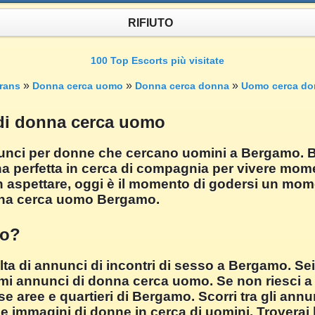
RIFIUTO
100 Top Escorts più visitate
»
»
»
rans
Donna cerca uomo
Donna cerca donna
Uomo cerca do
 di donna cerca uomo
nunci per donne che cercano uomini a Bergamo. Be
a perfetta in cerca di compagnia per vivere moment
n aspettare, oggi è il momento di godersi un mo
onna cerca uomo Bergamo.
mo?
lta di annunci di incontri di sesso a Bergamo. Se
mi annunci di donna cerca uomo. Se non riesci a tr
 aree e quartieri di Bergamo. Scorri tra gli annu
le immagini di donne in cerca di uomini. Troverai l