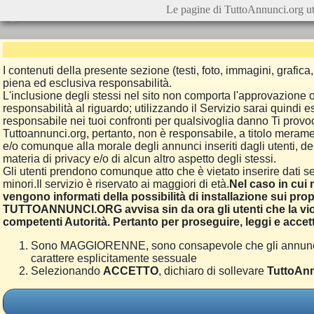
Le pagine di TuttoAnnunci.org ut
I contenuti della presente sezione (testi, foto, immagini, grafi
piena ed esclusiva responsabilità.
L'inclusione degli stessi nel sito non comporta l'approvazion
responsabilità al riguardo; utilizzando il Servizio sarai quindi
responsabile nei tuoi confronti per qualsivoglia danno Ti provoch
Tuttoannunci.org, pertanto, non è responsabile, a titolo merame
e/o comunque alla morale degli annunci inseriti dagli utenti, della
materia di privacy e/o di alcun altro aspetto degli stessi.
Gli utenti prendono comunque atto che è vietato inserire dati se
minori.Il servizio è riservato ai maggiori di età.
Nel caso in cui m
vengono informati della possibilità di installazione sui prop
TUTTOANNUNCI.ORG avvisa sin da ora gli utenti che la viol
competenti Autorità. Pertanto per proseguire, leggi e accett
Sono MAGGIORENNE, sono consapevole che gli annunci poss
carattere esplicitamente sessuale
Selezionando
ACCETTO
, dichiaro di sollevare
TuttoAnn