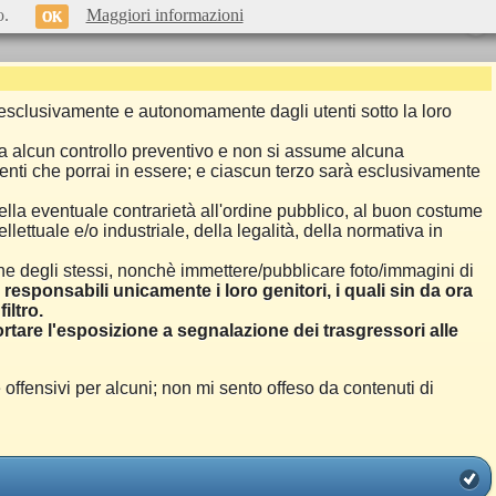
o.
Maggiori informazioni
OK
si esclusivamente e autonomamente dagli utenti sotto la loro
a alcun controllo preventivo e non si assume alcuna
menti che porrai in essere; e ciascun terzo sarà esclusivamente
ella eventuale contrarietà all'ordine pubblico, al buon costume
llettuale e/o industriale, della legalità, della normativa in
one degli stessi, nonchè immettere/pubblicare foto/immagini di
i responsabili unicamente i loro genitori, i quali sin da ora
iltro.
are l'esposizione a segnalazione dei trasgressori alle
ensivi per alcuni; non mi sento offeso da contenuti di