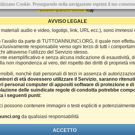
ilizzano Cookie. Proseguendo nella navigazione esprimi il tuo consens
AVVISO LEGALE
ca, materiali audio e video, logotipi, link, URL ecc.), sono immes
e o l'avallo da parte di TUTTOANNUNCI.ORG, il quale non effettu
 esclusivamente responsabile verso ogni terzo di tutti i comporta
i attraverso l'utilizzo del Servizio stesso.
nte esemplificativo e senza alcuna indicazione di esaustività, d
 non rispondenza al vero, del rispetto dei diritti di proprietà inte
nsibili, nonchè dati personali di terzi in assenza di autorizzazi
inori di età dovessero utilizzare il Servizio, saranno ritenut
ri personal computer di appositi software di protezione e di f
azione delle suindicate regole di condotta potrebbe comport
a i seguenti punti:
ono contenere immagini o testi espliciti e potenzialmente off
unci.org
da qualsiasi responsabilità
ACCETTO