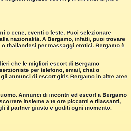
i o cene, eventi o feste. Puoi selezionare
alla nazionalità. A Bergamo, infatti, puoi trovare
si o thailandesi per massaggi erotici. Bergamo è
ieri che le migliori escort di Bergamo
serzioniste per telefono, email, chat o
 gli annunci di escort girls Bergamo in altre aree
uomo. Annunci di incontri ed escort a Bergamo
rrere insieme a te ore piccanti e rilassanti,
i il partner giusto e goditi ogni momento.