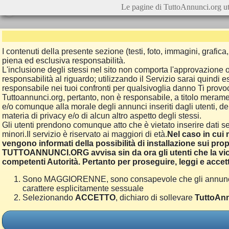
Le pagine di TuttoAnnunci.org ut
I contenuti della presente sezione (testi, foto, immagini, grafi
piena ed esclusiva responsabilità.
L'inclusione degli stessi nel sito non comporta l'approvazion
responsabilità al riguardo; utilizzando il Servizio sarai quindi
responsabile nei tuoi confronti per qualsivoglia danno Ti provoch
Tuttoannunci.org, pertanto, non è responsabile, a titolo merame
e/o comunque alla morale degli annunci inseriti dagli utenti, della
materia di privacy e/o di alcun altro aspetto degli stessi.
Gli utenti prendono comunque atto che è vietato inserire dati se
minori.Il servizio è riservato ai maggiori di età.
Nel caso in cui m
vengono informati della possibilità di installazione sui prop
TUTTOANNUNCI.ORG avvisa sin da ora gli utenti che la viol
competenti Autorità. Pertanto per proseguire, leggi e accett
Sono MAGGIORENNE, sono consapevole che gli annunci poss
carattere esplicitamente sessuale
Selezionando
ACCETTO
, dichiaro di sollevare
TuttoAnn