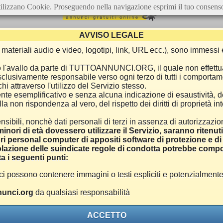
ilizzano Cookie. Proseguendo nella navigazione esprimi il tuo consens
AVVISO LEGALE
ca, materiali audio e video, logotipi, link, URL ecc.), sono immes
e o l'avallo da parte di TUTTOANNUNCI.ORG, il quale non effettu
 esclusivamente responsabile verso ogni terzo di tutti i comporta
i attraverso l'utilizzo del Servizio stesso.
nte esemplificativo e senza alcuna indicazione di esaustività, d
 non rispondenza al vero, del rispetto dei diritti di proprietà inte
nsibili, nonchè dati personali di terzi in assenza di autorizzazi
inori di età dovessero utilizzare il Servizio, saranno ritenut
ri personal computer di appositi software di protezione e di f
azione delle suindicate regole di condotta potrebbe comport
a i seguenti punti:
ono contenere immagini o testi espliciti e potenzialmente off
unci.org
da qualsiasi responsabilità
ACCETTO