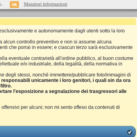
o.
Maggiori informazioni
OK
si esclusivamente e autonomamente dagli utenti sotto la loro
a alcun controllo preventivo e non si assume alcuna
menti che porrai in essere; e ciascun terzo sarà esclusivamente
ella eventuale contrarietà all'ordine pubblico, al buon costume
llettuale e/o industriale, della legalità, della normativa in
one degli stessi, nonchè immettere/pubblicare foto/immagini di
i responsabili unicamente i loro genitori, i quali sin da ora
iltro.
are l'esposizione a segnalazione dei trasgressori alle
ensivi per alcuni; non mi sento offeso da contenuti di