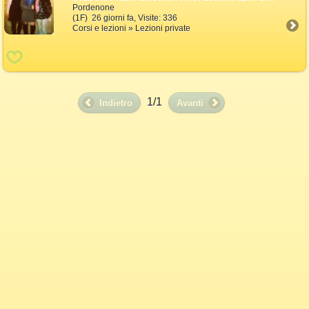
Pordenone
(1F) 26 giorni fa, Visite: 336
Corsi e lezioni » Lezioni private
1/1
Indietro
Avanti