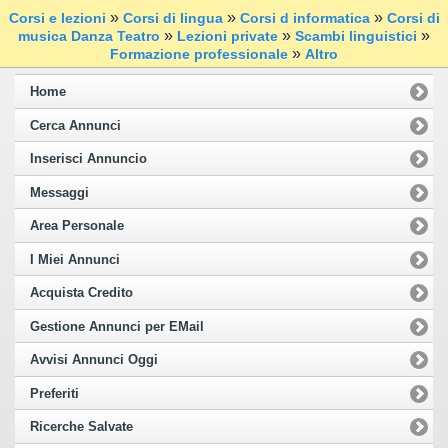
»
»
»
Corsi e lezioni
Corsi di lingua
Corsi d informatica
Corsi di
»
»
»
musica Danza Teatro
Lezioni private
Scambi linguistici
»
Formazione professionale
Altro
Home
Cerca Annunci
Inserisci Annuncio
Messaggi
Area Personale
I Miei Annunci
Acquista Credito
Gestione Annunci per EMail
Avvisi Annunci Oggi
Preferiti
Ricerche Salvate