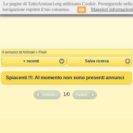
Le pagine di TuttoAnnunci.org utilizzano Cookie. Proseguendo nella
navigazione esprimi il tuo consenso.
Maggiori informazioni
OK
0 annunci di Animali » Friuli
+ recenti
Salva ricerca
Spiacenti !!!. Al momento non sono presenti annunci
1/0
Indietro
Avanti