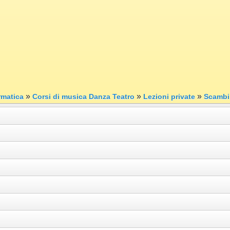
»
»
»
rmatica
Corsi di musica Danza Teatro
Lezioni private
Scambi 