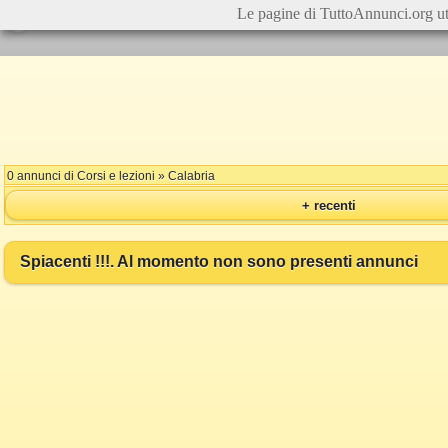
Le pagine di TuttoAnnunci.org ut
0 annunci di Corsi e lezioni » Calabria
+ recenti
Spiacenti !!!. Al momento non sono presenti annunci