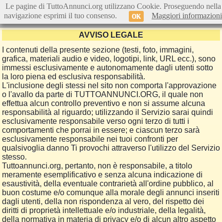
Le pagine di TuttoAnnunci.org utilizzano Cookie. Proseguendo nella
navigazione esprimi il tuo consenso.
Maggiori informazioni
OK
AVVISO LEGALE
I contenuti della presente sezione (testi, foto, immagini,
grafica, materiali audio e video, logotipi, link, URL ecc.), sono
immessi esclusivamente e autonomamente dagli utenti sotto
la loro piena ed esclusiva responsabilità.
L'inclusione degli stessi nel sito non comporta l'approvazione
o l'avallo da parte di TUTTOANNUNCI.ORG, il quale non
effettua alcun controllo preventivo e non si assume alcuna
responsabilità al riguardo; utilizzando il Servizio sarai quindi
esclusivamente responsabile verso ogni terzo di tutti i
comportamenti che porrai in essere; e ciascun terzo sarà
esclusivamente responsabile nei tuoi confronti per
qualsivoglia danno Ti provochi attraverso l'utilizzo del Servizio
stesso.
Tuttoannunci.org, pertanto, non è responsabile, a titolo
meramente esemplificativo e senza alcuna indicazione di
esaustività, della eventuale contrarietà all'ordine pubblico, al
buon costume e/o comunque alla morale degli annunci inseriti
dagli utenti, della non rispondenza al vero, del rispetto dei
diritti di proprietà intellettuale e/o industriale, della legalità,
della normativa in materia di privacy e/o di alcun altro aspetto