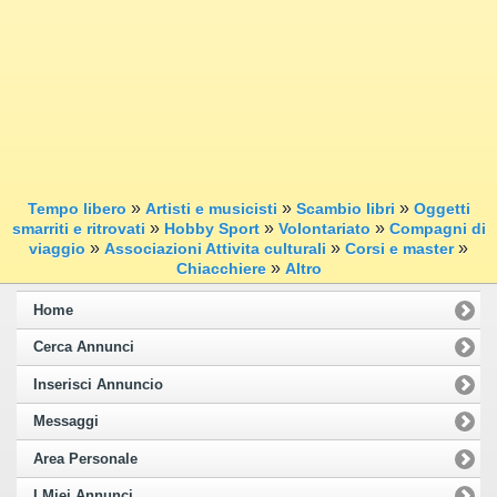
»
»
»
Tempo libero
Artisti e musicisti
Scambio libri
Oggetti
»
»
»
smarriti e ritrovati
Hobby Sport
Volontariato
Compagni di
»
»
»
viaggio
Associazioni Attivita culturali
Corsi e master
»
Chiacchiere
Altro
Home
Cerca Annunci
Inserisci Annuncio
Messaggi
Area Personale
I Miei Annunci