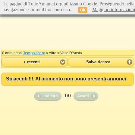
Le pagine di TuttoAnnunci.org utilizzano Cookie. Proseguendo nella
navigazione esprimi il tuo consenso.
Maggiori informazioni
OK
0 annunci di
Tempo libero
» Altro » Valle D'Aosta
+ recenti
Salva ricerca
Spiacenti !!!. Al momento non sono presenti annunci
1/0
Indietro
Avanti