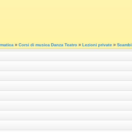
»
»
»
rmatica
Corsi di musica Danza Teatro
Lezioni private
Scambi 