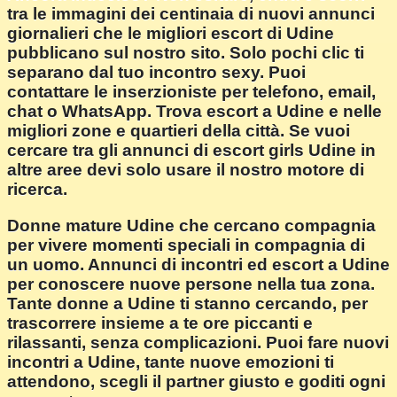
tra le immagini dei centinaia di nuovi annunci
giornalieri che le migliori escort di Udine
pubblicano sul nostro sito. Solo pochi clic ti
separano dal tuo incontro sexy. Puoi
contattare le inserzioniste per telefono, email,
chat o WhatsApp. Trova escort a Udine e nelle
migliori zone e quartieri della città. Se vuoi
cercare tra gli annunci di escort girls Udine in
altre aree devi solo usare il nostro motore di
ricerca.
Donne mature Udine che cercano compagnia
per vivere momenti speciali in compagnia di
un uomo. Annunci di incontri ed escort a Udine
per conoscere nuove persone nella tua zona.
Tante donne a Udine ti stanno cercando, per
trascorrere insieme a te ore piccanti e
rilassanti, senza complicazioni. Puoi fare nuovi
incontri a Udine, tante nuove emozioni ti
attendono, scegli il partner giusto e goditi ogni