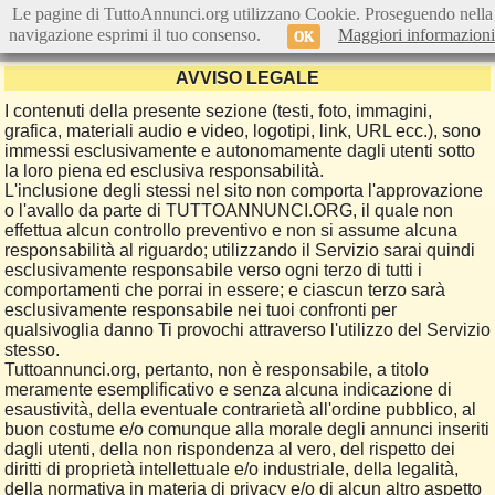
Le pagine di TuttoAnnunci.org utilizzano Cookie. Proseguendo nella
navigazione esprimi il tuo consenso.
Maggiori informazioni
OK
AVVISO LEGALE
I contenuti della presente sezione (testi, foto, immagini,
grafica, materiali audio e video, logotipi, link, URL ecc.), sono
immessi esclusivamente e autonomamente dagli utenti sotto
la loro piena ed esclusiva responsabilità.
L'inclusione degli stessi nel sito non comporta l'approvazione
o l'avallo da parte di TUTTOANNUNCI.ORG, il quale non
effettua alcun controllo preventivo e non si assume alcuna
responsabilità al riguardo; utilizzando il Servizio sarai quindi
esclusivamente responsabile verso ogni terzo di tutti i
comportamenti che porrai in essere; e ciascun terzo sarà
esclusivamente responsabile nei tuoi confronti per
qualsivoglia danno Ti provochi attraverso l'utilizzo del Servizio
stesso.
Tuttoannunci.org, pertanto, non è responsabile, a titolo
meramente esemplificativo e senza alcuna indicazione di
esaustività, della eventuale contrarietà all'ordine pubblico, al
buon costume e/o comunque alla morale degli annunci inseriti
dagli utenti, della non rispondenza al vero, del rispetto dei
diritti di proprietà intellettuale e/o industriale, della legalità,
della normativa in materia di privacy e/o di alcun altro aspetto