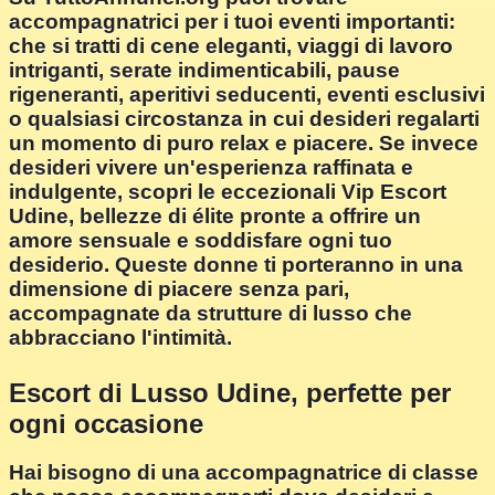
accompagnatrici per i tuoi eventi importanti:
che si tratti di cene eleganti, viaggi di lavoro
intriganti, serate indimenticabili, pause
rigeneranti, aperitivi seducenti, eventi esclusivi
o qualsiasi circostanza in cui desideri regalarti
un momento di puro relax e piacere. Se invece
desideri vivere un'esperienza raffinata e
indulgente, scopri le eccezionali Vip Escort
Udine, bellezze di élite pronte a offrire un
amore sensuale e soddisfare ogni tuo
desiderio. Queste donne ti porteranno in una
dimensione di piacere senza pari,
accompagnate da strutture di lusso che
abbracciano l'intimità.
Escort di Lusso Udine, perfette per
ogni occasione
Hai bisogno di una accompagnatrice di classe