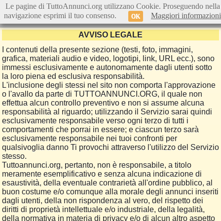
Le pagine di TuttoAnnunci.org utilizzano Cookie. Proseguendo nella
navigazione esprimi il tuo consenso.
Maggiori informazioni
OK
AVVISO LEGALE
I contenuti della presente sezione (testi, foto, immagini,
grafica, materiali audio e video, logotipi, link, URL ecc.), sono
immessi esclusivamente e autonomamente dagli utenti sotto
la loro piena ed esclusiva responsabilità.
L'inclusione degli stessi nel sito non comporta l'approvazione
o l'avallo da parte di TUTTOANNUNCI.ORG, il quale non
effettua alcun controllo preventivo e non si assume alcuna
responsabilità al riguardo; utilizzando il Servizio sarai quindi
esclusivamente responsabile verso ogni terzo di tutti i
comportamenti che porrai in essere; e ciascun terzo sarà
esclusivamente responsabile nei tuoi confronti per
qualsivoglia danno Ti provochi attraverso l'utilizzo del Servizio
stesso.
Tuttoannunci.org, pertanto, non è responsabile, a titolo
meramente esemplificativo e senza alcuna indicazione di
esaustività, della eventuale contrarietà all'ordine pubblico, al
buon costume e/o comunque alla morale degli annunci inseriti
dagli utenti, della non rispondenza al vero, del rispetto dei
diritti di proprietà intellettuale e/o industriale, della legalità,
della normativa in materia di privacy e/o di alcun altro aspetto