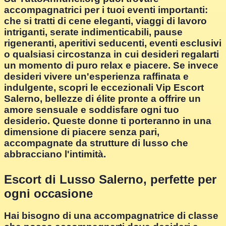
accompagnatrici per i tuoi eventi importanti:
che si tratti di cene eleganti, viaggi di lavoro
intriganti, serate indimenticabili, pause
rigeneranti, aperitivi seducenti, eventi esclusivi
o qualsiasi circostanza in cui desideri regalarti
un momento di puro relax e piacere. Se invece
desideri vivere un'esperienza raffinata e
indulgente, scopri le eccezionali Vip Escort
Salerno, bellezze di élite pronte a offrire un
amore sensuale e soddisfare ogni tuo
desiderio. Queste donne ti porteranno in una
dimensione di piacere senza pari,
accompagnate da strutture di lusso che
abbracciano l'intimità.
Escort di Lusso Salerno, perfette per
ogni occasione
Hai bisogno di una accompagnatrice di classe