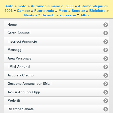
»
»
Auto e moto
Automobili meno di 5000
Automobili piu di
»
»
»
»
»
»
5001
Camper
Fuoristrada
Moto
Scooter
Biciclette
»
»
Nautica
Ricambi e accessori
Altro
Home
Cerca Annunci
Inserisci Annuncio
Messaggi
Area Personale
I Miei Annunci
Acquista Credito
Gestione Annunci per EMail
Avvisi Annunci Oggi
Preferiti
Ricerche Salvate