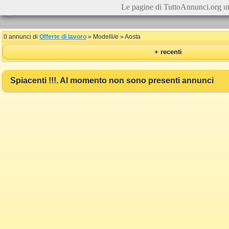
Le pagine di TuttoAnnunci.org ut
0 annunci di
Offerte di lavoro
» Modelli/e » Aosta
+ recenti
Spiacenti !!!. Al momento non sono presenti annunci