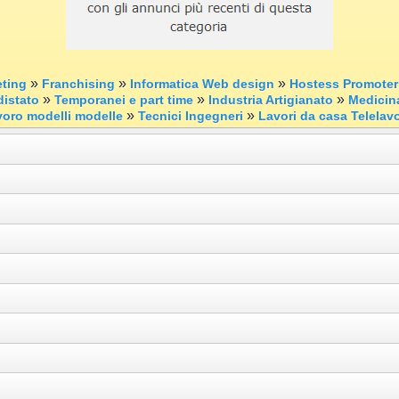
»
»
»
ting
Franchising
Informatica Web design
Hostess Promoter
»
»
»
istato
Temporanei e part time
Industria Artigianato
Medicin
»
»
avoro modelli modelle
Tecnici Ingegneri
Lavori da casa Telelav