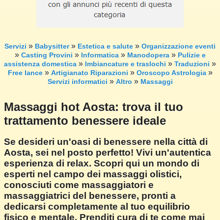
»
»
»
Servizi
Babysitter
Estetica e salute
Organizzazione eventi
»
»
»
»
Casting Provini
Informatica
Manodopera
Pulizie e
»
»
»
assistenza domestica
Imbiancature e traslochi
Traduzioni
»
»
»
Free lance
Artigianato Riparazioni
Oroscopo Astrologia
»
»
Servizi informatici
Altro
Massaggi
Massaggi hot Aosta: trova il tuo
trattamento benessere ideale
Se desideri un'oasi di benessere nella città di
Aosta, sei nel posto perfetto! Vivi un'autentica
esperienza di relax. Scopri qui un mondo di
esperti nel campo dei massaggi olistici,
conosciuti come massaggiatori e
massaggiatrici del benessere, pronti a
dedicarsi completamente al tuo equilibrio
fisico e mentale. Prenditi cura di te come mai