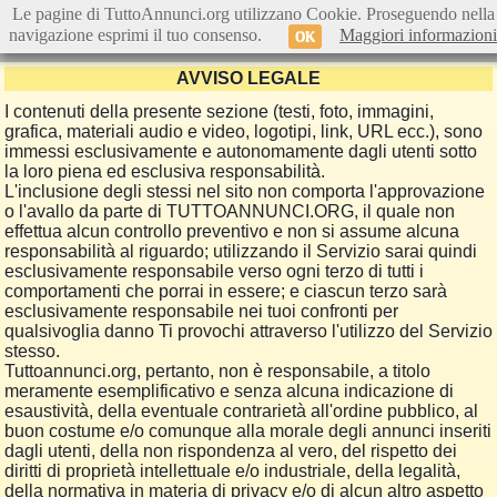
Le pagine di TuttoAnnunci.org utilizzano Cookie. Proseguendo nella
navigazione esprimi il tuo consenso.
Maggiori informazioni
OK
AVVISO LEGALE
I contenuti della presente sezione (testi, foto, immagini,
grafica, materiali audio e video, logotipi, link, URL ecc.), sono
immessi esclusivamente e autonomamente dagli utenti sotto
la loro piena ed esclusiva responsabilità.
L'inclusione degli stessi nel sito non comporta l'approvazione
o l'avallo da parte di TUTTOANNUNCI.ORG, il quale non
effettua alcun controllo preventivo e non si assume alcuna
responsabilità al riguardo; utilizzando il Servizio sarai quindi
esclusivamente responsabile verso ogni terzo di tutti i
comportamenti che porrai in essere; e ciascun terzo sarà
esclusivamente responsabile nei tuoi confronti per
qualsivoglia danno Ti provochi attraverso l'utilizzo del Servizio
stesso.
Tuttoannunci.org, pertanto, non è responsabile, a titolo
meramente esemplificativo e senza alcuna indicazione di
esaustività, della eventuale contrarietà all'ordine pubblico, al
buon costume e/o comunque alla morale degli annunci inseriti
dagli utenti, della non rispondenza al vero, del rispetto dei
diritti di proprietà intellettuale e/o industriale, della legalità,
della normativa in materia di privacy e/o di alcun altro aspetto