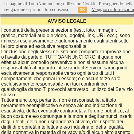
Le pagine di TuttoAnnunci.org utilizzano Cookie. Proseguendo nella
navigazione esprimi il tuo consenso.
Maggiori informazioni
OK
AVVISO LEGALE
I contenuti della presente sezione (testi, foto, immagini,
grafica, materiali audio e video, logotipi, link, URL ecc.), sono
immessi esclusivamente e autonomamente dagli utenti sotto
la loro piena ed esclusiva responsabilità.
L'inclusione degli stessi nel sito non comporta l'approvazione
o l'avallo da parte di TUTTOANNUNCI.ORG, il quale non
effettua alcun controllo preventivo e non si assume alcuna
responsabilità al riguardo; utilizzando il Servizio sarai quindi
esclusivamente responsabile verso ogni terzo di tutti i
comportamenti che porrai in essere; e ciascun terzo sarà
esclusivamente responsabile nei tuoi confronti per
qualsivoglia danno Ti provochi attraverso l'utilizzo del Servizio
stesso.
Tuttoannunci.org, pertanto, non è responsabile, a titolo
meramente esemplificativo e senza alcuna indicazione di
esaustività, della eventuale contrarietà all'ordine pubblico, al
buon costume e/o comunque alla morale degli annunci inseriti
dagli utenti, della non rispondenza al vero, del rispetto dei
diritti di proprietà intellettuale e/o industriale, della legalità,
della normativa in materia di privacy e/o di alcun altro aspetto