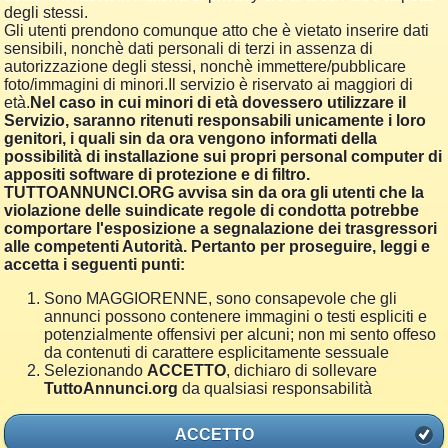
degli stessi.
Gli utenti prendono comunque atto che è vietato inserire dati
sensibili, nonchè dati personali di terzi in assenza di
autorizzazione degli stessi, nonchè immettere/pubblicare
foto/immagini di minori.Il servizio è riservato ai maggiori di
età.
Nel caso in cui minori di età dovessero utilizzare il
Servizio, saranno ritenuti responsabili unicamente i loro
genitori, i quali sin da ora vengono informati della
possibilità di installazione sui propri personal computer di
appositi software di protezione e di filtro.
TUTTOANNUNCI.ORG avvisa sin da ora gli utenti che la
violazione delle suindicate regole di condotta potrebbe
comportare l'esposizione a segnalazione dei trasgressori
alle competenti Autorità. Pertanto per proseguire, leggi e
accetta i seguenti punti:
Sono MAGGIORENNE, sono consapevole che gli
annunci possono contenere immagini o testi espliciti e
potenzialmente offensivi per alcuni; non mi sento offeso
da contenuti di carattere esplicitamente sessuale
Selezionando
ACCETTO
, dichiaro di sollevare
TuttoAnnunci.org
da qualsiasi responsabilità
ACCETTO