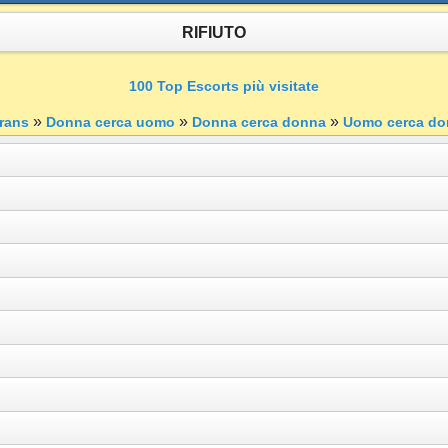
RIFIUTO
100 Top Escorts più visitate
»
»
»
rans
Donna cerca uomo
Donna cerca donna
Uomo cerca do