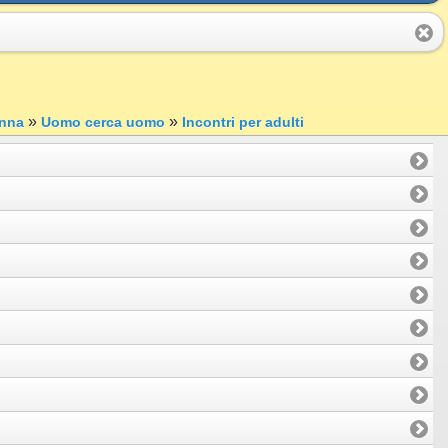
»
»
nna
Uomo cerca uomo
Incontri per adulti