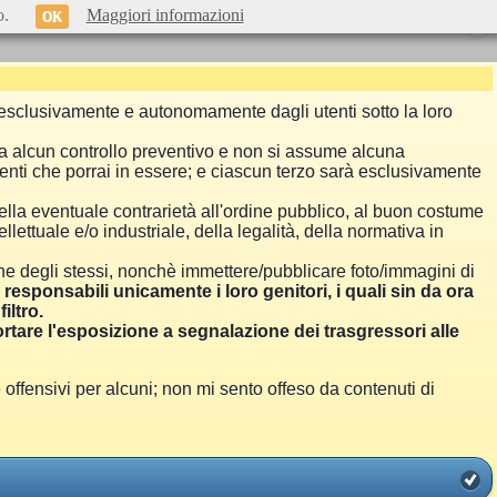
o.
Maggiori informazioni
OK
si esclusivamente e autonomamente dagli utenti sotto la loro
a alcun controllo preventivo e non si assume alcuna
menti che porrai in essere; e ciascun terzo sarà esclusivamente
ella eventuale contrarietà all'ordine pubblico, al buon costume
llettuale e/o industriale, della legalità, della normativa in
one degli stessi, nonchè immettere/pubblicare foto/immagini di
i responsabili unicamente i loro genitori, i quali sin da ora
iltro.
are l'esposizione a segnalazione dei trasgressori alle
ensivi per alcuni; non mi sento offeso da contenuti di