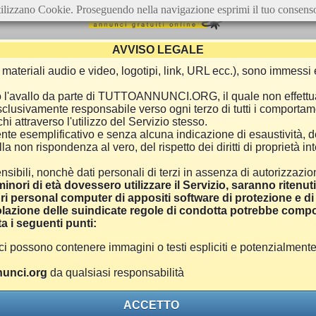
ilizzano Cookie. Proseguendo nella navigazione esprimi il tuo consens
AVVISO LEGALE
ca, materiali audio e video, logotipi, link, URL ecc.), sono immes
e o l'avallo da parte di TUTTOANNUNCI.ORG, il quale non effettu
 esclusivamente responsabile verso ogni terzo di tutti i comporta
i attraverso l'utilizzo del Servizio stesso.
nte esemplificativo e senza alcuna indicazione di esaustività, d
 non rispondenza al vero, del rispetto dei diritti di proprietà inte
nsibili, nonchè dati personali di terzi in assenza di autorizzazi
inori di età dovessero utilizzare il Servizio, saranno ritenut
ri personal computer di appositi software di protezione e di f
azione delle suindicate regole di condotta potrebbe comport
a i seguenti punti:
ono contenere immagini o testi espliciti e potenzialmente off
unci.org
da qualsiasi responsabilità
ACCETTO