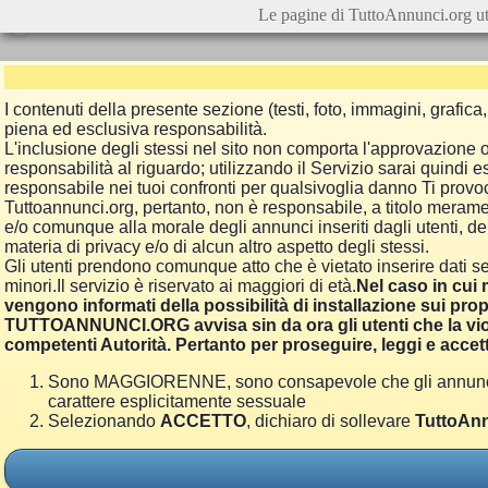
Le pagine di TuttoAnnunci.org ut
I contenuti della presente sezione (testi, foto, immagini, grafi
piena ed esclusiva responsabilità.
L'inclusione degli stessi nel sito non comporta l'approvazion
responsabilità al riguardo; utilizzando il Servizio sarai quindi
responsabile nei tuoi confronti per qualsivoglia danno Ti provoch
Tuttoannunci.org, pertanto, non è responsabile, a titolo merame
e/o comunque alla morale degli annunci inseriti dagli utenti, della
materia di privacy e/o di alcun altro aspetto degli stessi.
Gli utenti prendono comunque atto che è vietato inserire dati se
minori.Il servizio è riservato ai maggiori di età.
Nel caso in cui m
vengono informati della possibilità di installazione sui prop
TUTTOANNUNCI.ORG avvisa sin da ora gli utenti che la viol
competenti Autorità. Pertanto per proseguire, leggi e accett
Sono MAGGIORENNE, sono consapevole che gli annunci poss
carattere esplicitamente sessuale
Selezionando
ACCETTO
, dichiaro di sollevare
TuttoAnn