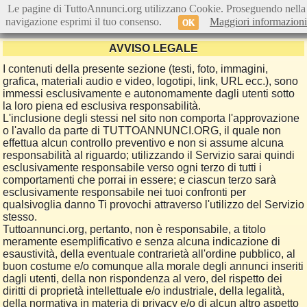
Le pagine di TuttoAnnunci.org utilizzano Cookie. Proseguendo nella
navigazione esprimi il tuo consenso.
Maggiori informazioni
OK
AVVISO LEGALE
I contenuti della presente sezione (testi, foto, immagini,
grafica, materiali audio e video, logotipi, link, URL ecc.), sono
immessi esclusivamente e autonomamente dagli utenti sotto
la loro piena ed esclusiva responsabilità.
L'inclusione degli stessi nel sito non comporta l'approvazione
o l'avallo da parte di TUTTOANNUNCI.ORG, il quale non
effettua alcun controllo preventivo e non si assume alcuna
responsabilità al riguardo; utilizzando il Servizio sarai quindi
esclusivamente responsabile verso ogni terzo di tutti i
comportamenti che porrai in essere; e ciascun terzo sarà
esclusivamente responsabile nei tuoi confronti per
qualsivoglia danno Ti provochi attraverso l'utilizzo del Servizio
stesso.
Tuttoannunci.org, pertanto, non è responsabile, a titolo
meramente esemplificativo e senza alcuna indicazione di
esaustività, della eventuale contrarietà all'ordine pubblico, al
buon costume e/o comunque alla morale degli annunci inseriti
dagli utenti, della non rispondenza al vero, del rispetto dei
diritti di proprietà intellettuale e/o industriale, della legalità,
della normativa in materia di privacy e/o di alcun altro aspetto