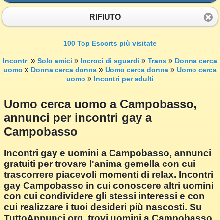
RIFIUTO
100 Top Escorts più visitate
»
»
»
»
Incontri
Solo amici
Incroci di sguardi
Trans
Donna cerca
»
»
»
uomo
Donna cerca donna
Uomo cerca donna
Uomo cerca
»
uomo
Incontri per adulti
Uomo cerca uomo a Campobasso,
annunci per incontri gay a
Campobasso
Incontri gay e uomini a Campobasso, annunci
gratuiti per trovare l'anima gemella con cui
trascorrere piacevoli momenti di relax. Incontri
gay Campobasso in cui conoscere altri uomini
con cui condividere gli stessi interessi e con
cui realizzare i tuoi desideri più nascosti. Su
TuttoAnnunci.org, trovi uomini a Campobasso