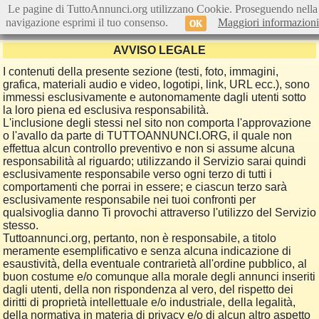
Le pagine di TuttoAnnunci.org utilizzano Cookie. Proseguendo nella
navigazione esprimi il tuo consenso.
Maggiori informazioni
OK
AVVISO LEGALE
I contenuti della presente sezione (testi, foto, immagini,
grafica, materiali audio e video, logotipi, link, URL ecc.), sono
immessi esclusivamente e autonomamente dagli utenti sotto
la loro piena ed esclusiva responsabilità.
L'inclusione degli stessi nel sito non comporta l'approvazione
o l'avallo da parte di TUTTOANNUNCI.ORG, il quale non
effettua alcun controllo preventivo e non si assume alcuna
responsabilità al riguardo; utilizzando il Servizio sarai quindi
esclusivamente responsabile verso ogni terzo di tutti i
comportamenti che porrai in essere; e ciascun terzo sarà
esclusivamente responsabile nei tuoi confronti per
qualsivoglia danno Ti provochi attraverso l'utilizzo del Servizio
stesso.
Tuttoannunci.org, pertanto, non è responsabile, a titolo
meramente esemplificativo e senza alcuna indicazione di
esaustività, della eventuale contrarietà all'ordine pubblico, al
buon costume e/o comunque alla morale degli annunci inseriti
dagli utenti, della non rispondenza al vero, del rispetto dei
diritti di proprietà intellettuale e/o industriale, della legalità,
della normativa in materia di privacy e/o di alcun altro aspetto