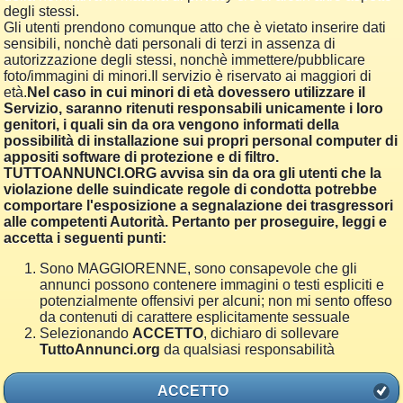
degli stessi.
Gli utenti prendono comunque atto che è vietato inserire dati
sensibili, nonchè dati personali di terzi in assenza di
autorizzazione degli stessi, nonchè immettere/pubblicare
foto/immagini di minori.Il servizio è riservato ai maggiori di
età.
Nel caso in cui minori di età dovessero utilizzare il
Servizio, saranno ritenuti responsabili unicamente i loro
genitori, i quali sin da ora vengono informati della
possibilità di installazione sui propri personal computer di
appositi software di protezione e di filtro.
TUTTOANNUNCI.ORG avvisa sin da ora gli utenti che la
violazione delle suindicate regole di condotta potrebbe
comportare l'esposizione a segnalazione dei trasgressori
alle competenti Autorità. Pertanto per proseguire, leggi e
accetta i seguenti punti:
Sono MAGGIORENNE, sono consapevole che gli
annunci possono contenere immagini o testi espliciti e
potenzialmente offensivi per alcuni; non mi sento offeso
da contenuti di carattere esplicitamente sessuale
Selezionando
ACCETTO
, dichiaro di sollevare
TuttoAnnunci.org
da qualsiasi responsabilità
ACCETTO