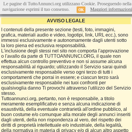
Le pagine di TuttoAnnunci.org utilizzano Cookie. Proseguendo nella
navigazione esprimi il tuo consenso.
Maggiori informazioni
OK
AVVISO LEGALE
I contenuti della presente sezione (testi, foto, immagini,
grafica, materiali audio e video, logotipi, link, URL ecc.), sono
immessi esclusivamente e autonomamente dagli utenti sotto
la loro piena ed esclusiva responsabilità.
L'inclusione degli stessi nel sito non comporta l'approvazione
o l'avallo da parte di TUTTOANNUNCI.ORG, il quale non
effettua alcun controllo preventivo e non si assume alcuna
responsabilità al riguardo; utilizzando il Servizio sarai quindi
esclusivamente responsabile verso ogni terzo di tutti i
comportamenti che porrai in essere; e ciascun terzo sarà
esclusivamente responsabile nei tuoi confronti per
qualsivoglia danno Ti provochi attraverso l'utilizzo del Servizio
stesso.
Tuttoannunci.org, pertanto, non è responsabile, a titolo
meramente esemplificativo e senza alcuna indicazione di
esaustività, della eventuale contrarietà all'ordine pubblico, al
buon costume e/o comunque alla morale degli annunci inseriti
dagli utenti, della non rispondenza al vero, del rispetto dei
diritti di proprietà intellettuale e/o industriale, della legalità,
della normativa in materia di privacy e/o di alcun altro aspetto