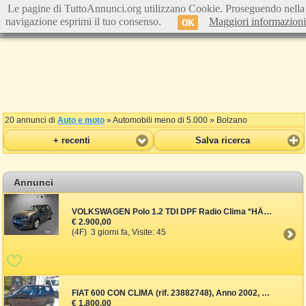
Le pagine di TuttoAnnunci.org utilizzano Cookie. Proseguendo nella
navigazione esprimi il tuo consenso.
Maggiori informazioni
OK
20 annunci di
Auto e moto
» Automobili meno di 5.000 » Bolzano
+ recenti
Salva ricerca
Annunci
VOLKSWAGEN Polo 1.2 TDI DPF Radio Clima *HÄNDLER* (rif. 23873547
€ 2.900,00
(4F) 3 giorni fa, Visite: 45
FIAT 600 CON CLIMA (rif. 23882748), Anno 2002, KM 130000
€ 1.800,00