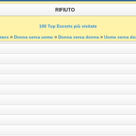
RIFIUTO
100 Top Escorts più visitate
»
»
»
rans
Donna cerca uomo
Donna cerca donna
Uomo cerca do