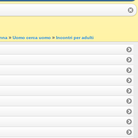
»
»
nna
Uomo cerca uomo
Incontri per adulti