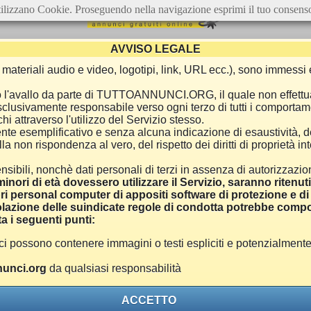
ilizzano Cookie. Proseguendo nella navigazione esprimi il tuo consens
AVVISO LEGALE
ca, materiali audio e video, logotipi, link, URL ecc.), sono immes
e o l'avallo da parte di TUTTOANNUNCI.ORG, il quale non effettu
 esclusivamente responsabile verso ogni terzo di tutti i comporta
i attraverso l'utilizzo del Servizio stesso.
nte esemplificativo e senza alcuna indicazione di esaustività, d
 non rispondenza al vero, del rispetto dei diritti di proprietà inte
nsibili, nonchè dati personali di terzi in assenza di autorizzazi
inori di età dovessero utilizzare il Servizio, saranno ritenut
ri personal computer di appositi software di protezione e di f
azione delle suindicate regole di condotta potrebbe comport
a i seguenti punti:
ono contenere immagini o testi espliciti e potenzialmente off
unci.org
da qualsiasi responsabilità
ACCETTO