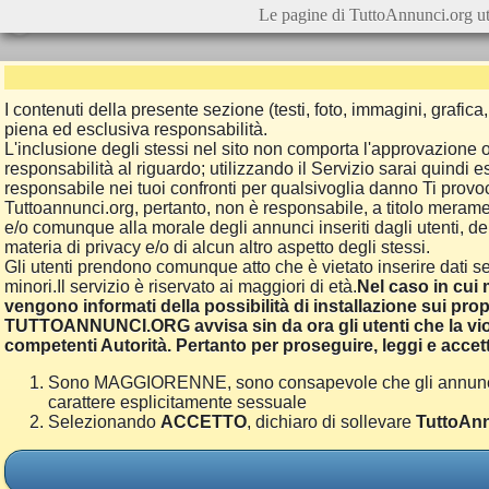
Le pagine di TuttoAnnunci.org ut
I contenuti della presente sezione (testi, foto, immagini, grafi
piena ed esclusiva responsabilità.
L'inclusione degli stessi nel sito non comporta l'approvazion
responsabilità al riguardo; utilizzando il Servizio sarai quindi
responsabile nei tuoi confronti per qualsivoglia danno Ti provoch
Tuttoannunci.org, pertanto, non è responsabile, a titolo merame
e/o comunque alla morale degli annunci inseriti dagli utenti, della
materia di privacy e/o di alcun altro aspetto degli stessi.
Gli utenti prendono comunque atto che è vietato inserire dati se
minori.Il servizio è riservato ai maggiori di età.
Nel caso in cui m
vengono informati della possibilità di installazione sui prop
TUTTOANNUNCI.ORG avvisa sin da ora gli utenti che la viol
competenti Autorità. Pertanto per proseguire, leggi e accett
Sono MAGGIORENNE, sono consapevole che gli annunci poss
carattere esplicitamente sessuale
Selezionando
ACCETTO
, dichiaro di sollevare
TuttoAnn