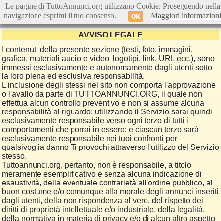
Le pagine di TuttoAnnunci.org utilizzano Cookie. Proseguendo nella
navigazione esprimi il tuo consenso.
Maggiori informazioni
OK
AVVISO LEGALE
I contenuti della presente sezione (testi, foto, immagini,
grafica, materiali audio e video, logotipi, link, URL ecc.), sono
immessi esclusivamente e autonomamente dagli utenti sotto
la loro piena ed esclusiva responsabilità.
L'inclusione degli stessi nel sito non comporta l'approvazione
o l'avallo da parte di TUTTOANNUNCI.ORG, il quale non
effettua alcun controllo preventivo e non si assume alcuna
responsabilità al riguardo; utilizzando il Servizio sarai quindi
esclusivamente responsabile verso ogni terzo di tutti i
comportamenti che porrai in essere; e ciascun terzo sarà
esclusivamente responsabile nei tuoi confronti per
qualsivoglia danno Ti provochi attraverso l'utilizzo del Servizio
stesso.
Tuttoannunci.org, pertanto, non è responsabile, a titolo
meramente esemplificativo e senza alcuna indicazione di
esaustività, della eventuale contrarietà all'ordine pubblico, al
buon costume e/o comunque alla morale degli annunci inseriti
dagli utenti, della non rispondenza al vero, del rispetto dei
diritti di proprietà intellettuale e/o industriale, della legalità,
della normativa in materia di privacy e/o di alcun altro aspetto