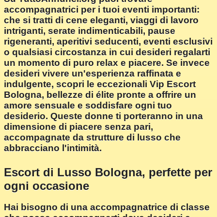
accompagnatrici per i tuoi eventi importanti:
che si tratti di cene eleganti, viaggi di lavoro
intriganti, serate indimenticabili, pause
rigeneranti, aperitivi seducenti, eventi esclusivi
o qualsiasi circostanza in cui desideri regalarti
un momento di puro relax e piacere. Se invece
desideri vivere un'esperienza raffinata e
indulgente, scopri le eccezionali Vip Escort
Bologna, bellezze di élite pronte a offrire un
amore sensuale e soddisfare ogni tuo
desiderio. Queste donne ti porteranno in una
dimensione di piacere senza pari,
accompagnate da strutture di lusso che
abbracciano l'intimità.
Escort di Lusso Bologna, perfette per
ogni occasione
Hai bisogno di una accompagnatrice di classe