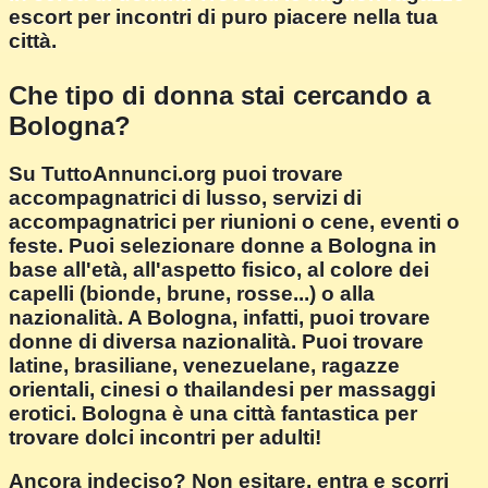
escort per incontri di puro piacere nella tua
città.
Che tipo di donna stai cercando a
Bologna?
Su TuttoAnnunci.org puoi trovare
accompagnatrici di lusso, servizi di
accompagnatrici per riunioni o cene, eventi o
feste. Puoi selezionare donne a Bologna in
base all'età, all'aspetto fisico, al colore dei
capelli (bionde, brune, rosse...) o alla
nazionalità. A Bologna, infatti, puoi trovare
donne di diversa nazionalità. Puoi trovare
latine, brasiliane, venezuelane, ragazze
orientali, cinesi o thailandesi per massaggi
erotici. Bologna è una città fantastica per
trovare dolci incontri per adulti!
Ancora indeciso? Non esitare, entra e scorri