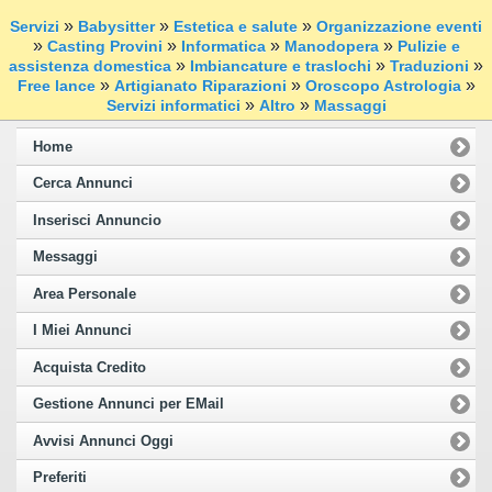
»
»
»
Servizi
Babysitter
Estetica e salute
Organizzazione eventi
»
»
»
»
Casting Provini
Informatica
Manodopera
Pulizie e
»
»
»
assistenza domestica
Imbiancature e traslochi
Traduzioni
»
»
»
Free lance
Artigianato Riparazioni
Oroscopo Astrologia
»
»
Servizi informatici
Altro
Massaggi
Home
Cerca Annunci
Inserisci Annuncio
Messaggi
Area Personale
I Miei Annunci
Acquista Credito
Gestione Annunci per EMail
Avvisi Annunci Oggi
Preferiti