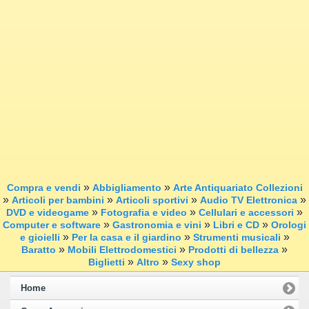
»
»
Compra e vendi
Abbigliamento
Arte Antiquariato Collezioni
»
»
»
»
Articoli per bambini
Articoli sportivi
Audio TV Elettronica
»
»
»
DVD e videogame
Fotografia e video
Cellulari e accessori
»
»
»
Computer e software
Gastronomia e vini
Libri e CD
Orologi
»
»
»
e gioielli
Per la casa e il giardino
Strumenti musicali
»
»
»
Baratto
Mobili Elettrodomestici
Prodotti di bellezza
»
»
Biglietti
Altro
Sexy shop
Home