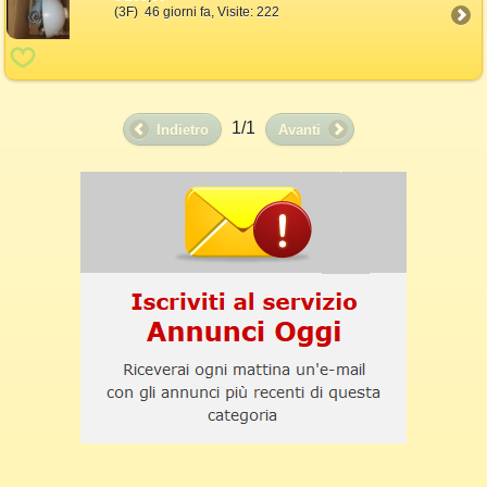
(3F) 46 giorni fa, Visite: 222
1/1
Indietro
Avanti