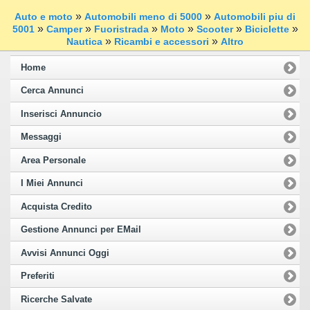
»
»
Auto e moto
Automobili meno di 5000
Automobili piu di
»
»
»
»
»
»
5001
Camper
Fuoristrada
Moto
Scooter
Biciclette
»
»
Nautica
Ricambi e accessori
Altro
Home
Cerca Annunci
Inserisci Annuncio
Messaggi
Area Personale
I Miei Annunci
Acquista Credito
Gestione Annunci per EMail
Avvisi Annunci Oggi
Preferiti
Ricerche Salvate